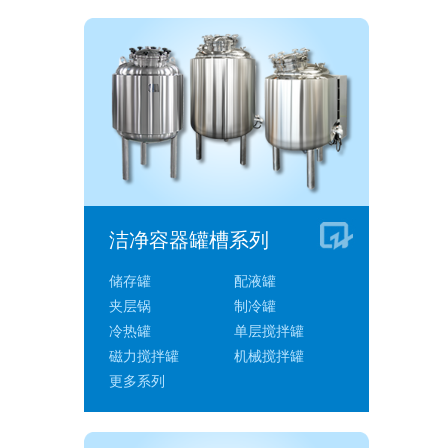
洁净容器罐槽系列
储存罐
配液罐
夹层锅
制冷罐
冷热罐
单层搅拌罐
磁力搅拌罐
机械搅拌罐
更多系列