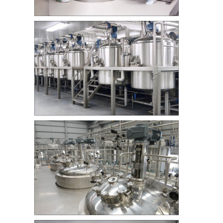
强忠机械】高剪切乳化机采用特殊设计的转子
和定子组合，在电机的高速驱动下，让被加工
物料吸入转子，在短时间内承受几十…
制药生产设备
查看详情
怎么用高剪切乳化机加工涂料【强忠
2019-01-11
热烈庆祝PG电子·（中国）官方网站
乳品生产设备
2018-09-06
更多新闻