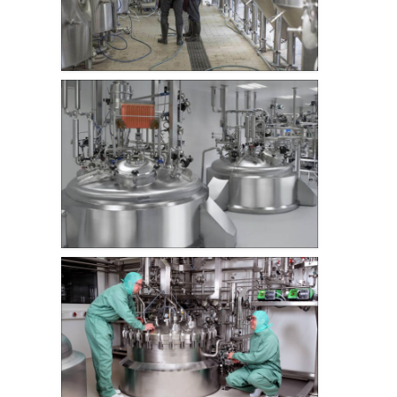
2015年社会公益赞助-青龙龙舟队参
2019-01-11
热烈庆祝PG电子·（中国）官方网站
2016-03-14
啤酒生产线设备
更多新闻
食品生产设备
怎么用高剪切乳化机加工涂料【强
忠机械】