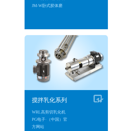
JM-W卧式胶体磨
搅拌乳化系列
WRL高剪切乳化机
PG电子·（中国）官
方网站